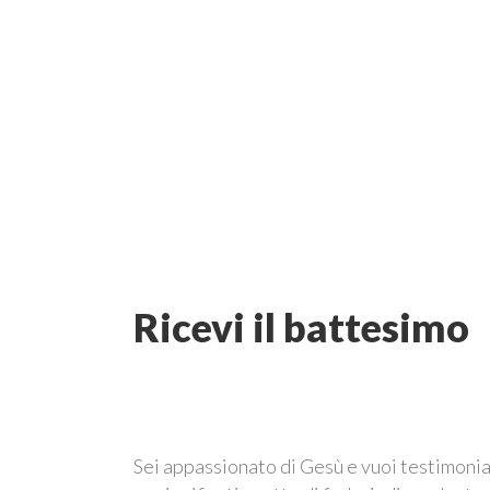
La fede è leggera. La fiduci
Ricevi il battesimo
Sei appassionato di Gesù e vuoi testimonia