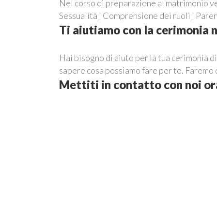
Nel corso di preparazione al matrimonio ven
Sessualità | Comprensione dei ruoli | Parent
Ti aiutiamo con la cerimonia 
Hai bisogno di aiuto per la tua cerimonia d
sapere cosa possiamo fare per te. Faremo d
Mettiti in contatto con noi or
Lascia che i bambini