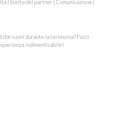
tà | Scelta del partner | Comunicazione |
d che suoni durante la cerimonia? Facci
esperienza indimenticabile!
nerli, perché il