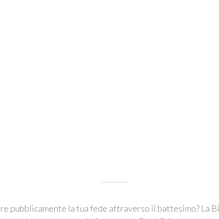
a è l'interruttore della luce.
re pubblicamente la tua fede attraverso il battesimo? La B