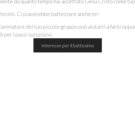
temente da quanto tempo hai accettato Gesù Cristo come tuo
tesimi. Ci piacerebbe battezzare anche te!
'animatore del tuo piccolo gruppo può aiutarti a farlo oppure
 per i passi successivi.
Interesse per il battesimo