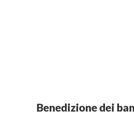
regno celeste di Di
Matteo 19:14
Benedizione dei ba