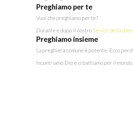
Preghiamo per te
Vuoi che preghiamo per te?
Durante e dopo il nostro
Servizi della chie
Preghiamo insieme
La preghiera comune è potente. Ecco perch
Incontriamo Dio e ci battiamo per il mondo, 