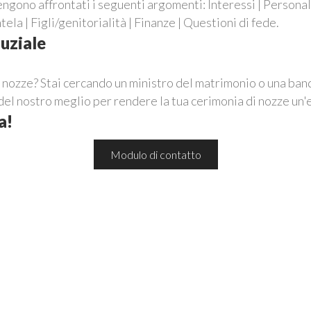
gono affrontati i seguenti argomenti: Interessi | Personali
ela | Figli/genitorialità | Finanze | Questioni di fede.
nuziale
i nozze? Stai cercando un ministro del matrimonio o una ban
el nostro meglio per rendere la tua cerimonia di nozze un'
a!
Modulo di contatto
 vengano da me e non tratte