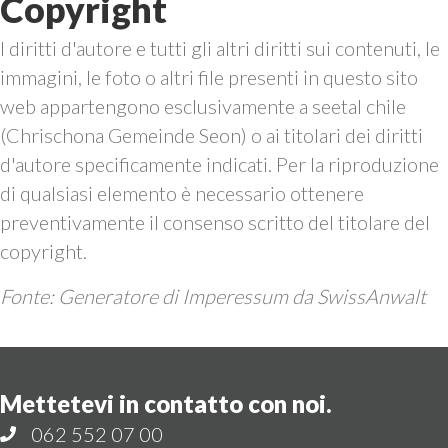
Copyright
I diritti d'autore e tutti gli altri diritti sui contenuti, le
immagini, le foto o altri file presenti in questo sito
web appartengono esclusivamente a seetal chile
(Chrischona Gemeinde Seon) o ai titolari dei diritti
d'autore specificamente indicati. Per la riproduzione
di qualsiasi elemento è necessario ottenere
preventivamente il consenso scritto del titolare del
copyright.
Fonte: Generatore di Imperessum da SwissAnwalt
Mettetevi in contatto con noi.
062 552 07 00