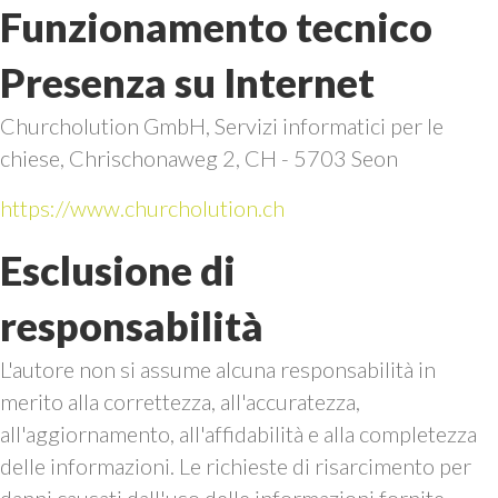
Funzionamento tecnico
Presenza su Internet
Churcholution GmbH, Servizi informatici per le
chiese, Chrischonaweg 2, CH - 5703 Seon
https://www.churcholution.ch
Esclusione di
responsabilità
L'autore non si assume alcuna responsabilità in
merito alla correttezza, all'accuratezza,
all'aggiornamento, all'affidabilità e alla completezza
delle informazioni. Le richieste di risarcimento per
danni causati dall'uso delle informazioni fornite,