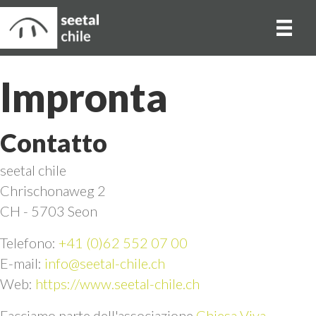
Impronta
Contatto
seetal chile
Chrischonaweg 2
CH - 5703 Seon
Telefono:
+41 (0)62 552 07 00
E-mail:
info@seetal-chile.ch
Web:
https://www.seetal-chile.ch
Facciamo parte dell'associazione
Chiesa Viva