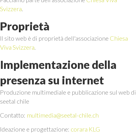
Svizzera
.
Proprietà
Il sito web è di proprietà dell'associazione
Chiesa
Viva Svizzera
.
Implementazione della
presenza su internet
Produzione multimediale e pubblicazione sul web di
seetal chile
Contatto:
multimedia@seetal-chile.ch
Ideazione e progettazione:
corara KLG