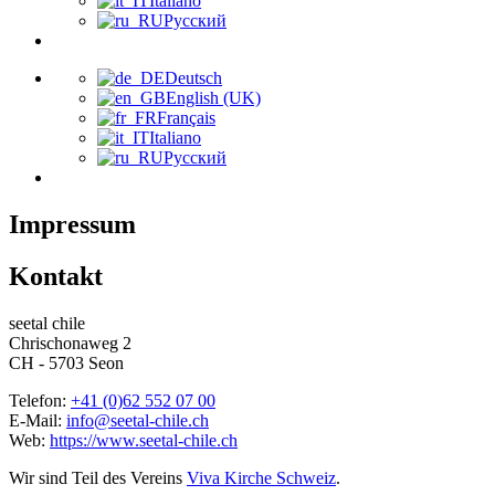
Italiano
Русский
Deutsch
English (UK)
Français
Italiano
Русский
Impressum
Kontakt
seetal chile
Chrischonaweg 2
CH - 5703 Seon
Telefon:
+41 (0)62 552 07 00
E-Mail:
info@seetal-chile.ch
Web:
https://www.seetal-chile.ch
Wir sind Teil des Vereins
Viva Kirche Schweiz
.